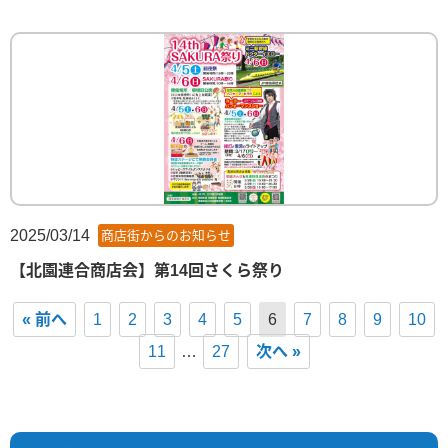
2025/03/14
商店街からのお知らせ
【北園連合商店会】第14回さくら祭り
« 前へ
1
2
3
4
5
6
7
8
9
10
11
…
27
次へ »