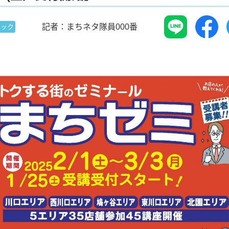
記者：まちネタ隊員000番
ピック