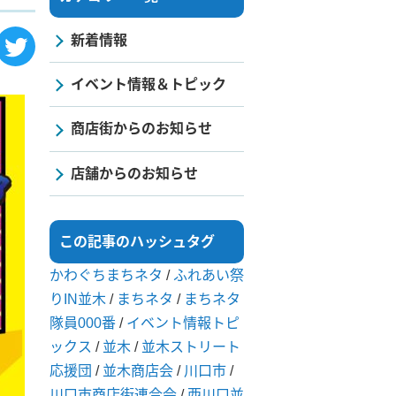
新着情報
イベント情報＆トピック
商店街からのお知らせ
店舗からのお知らせ
この記事のハッシュタグ
かわぐちまちネタ
/
ふれあい祭
りIN並木
/
まちネタ
/
まちネタ
隊員000番
/
イベント情報トピ
ックス
/
並木
/
並木ストリート
応援団
/
並木商店会
/
川口市
/
川口市商店街連合会
/
西川口並