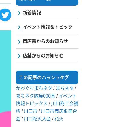
新着情報
イベント情報＆トピック
商店街からのお知らせ
店舗からのお知らせ
この記事のハッシュタグ
かわぐちまちネタ
/
まちネタ
/
まちネタ隊員000番
/
イベント
情報トピックス
/
川口商工会議
所
/
川口市
/
川口市商店街連合
会
/
川口花火大会
/
花火