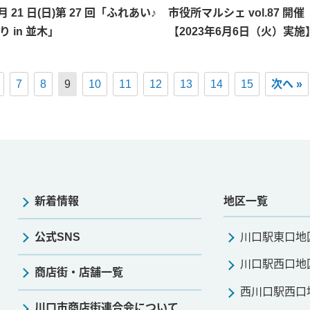
 月 21 日(日)第 27 回「ふれあい♪
市役所マルシェ vol.87 開催
り in 並木」
【2023年6月6日（火）実施
7
8
9
10
11
12
13
14
15
次へ »
新着情報
地区一覧
公式SNS
川口駅東口地
川口駅西口地
商店街・店舗一覧
西川口駅西口
川口市商店街連合会について