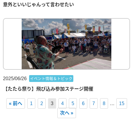
意外といいじゃんって言わせたい
2025/06/26
イベント情報＆トピック
【たたら祭り】飛び込み参加ステージ開催
« 前へ
1
2
3
4
5
6
7
8
…
15
次へ »